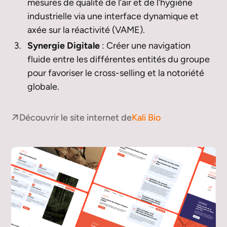
mesures de qualité de l’air et de l’hygiène
industrielle via une interface dynamique et
axée sur la réactivité (VAME).
Synergie Digitale
: Créer une navigation
fluide entre les différentes entités du groupe
pour favoriser le cross-selling et la notoriété
globale.
D
é
c
o
u
v
r
i
r
l
e
s
i
t
e
i
n
t
e
r
n
e
t
d
e
K
a
l
i
B
i
o