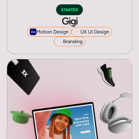
STARTER
Gigi
Motion Design
UX UI Design
Branding