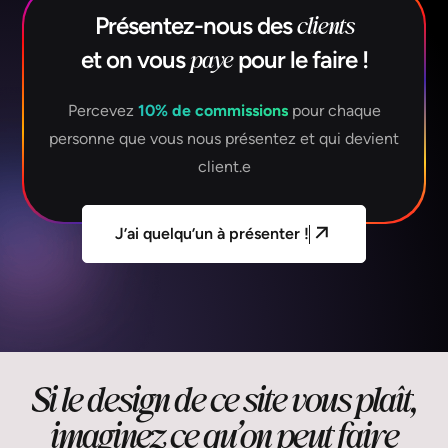
clients
Présentez-nous des
paye
et on vous
pour le faire !
Percevez
10% de commissions
pour chaque
personne que vous nous présentez et qui devient
client.e
J
’
a
i
q
u
e
l
q
u
’
u
n
à
p
r
é
s
e
n
t
e
r
!
Si le design de ce site vous plaît,
imaginez ce qu’on peut faire